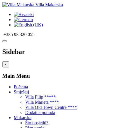
Villa Makarska
+385 98 320 055
Sidebar
×
Main Menu
Početna
Smještaj
Villa Filip *****
Villa Marieta ****
Villa Old Town Centre ****
Dodatna ponuda
Makarska
Što posjetiti?
Plan grada