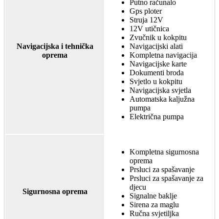
Putno računalo
Gps ploter
Struja 12V
12V utičnica
Zvučnik u kokpitu
Navigacijska i tehnička
Navigacijski alati
oprema
Kompletna navigacija
Navigacijske karte
Dokumenti broda
Svjetlo u kokpitu
Navigacijska svjetla
Automatska kaljužna
pumpa
Električna pumpa
Kompletna sigurnosna
oprema
Prsluci za spašavanje
Prsluci za spašavanje za
djecu
Sigurnosna oprema
Signalne baklje
Sirena za maglu
Ručna svjetiljka