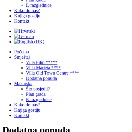
E-razglednice
Kako do nas?
Knjiga gostiju
Kontakt
Početna
Smještaj
Villa Filip *****
Villa Marieta ****
Villa Old Town Centre ****
Dodatna ponuda
Makarska
Što posjetiti?
Plan grada
E-razglednice
Kako do nas?
Knjiga gostiju
Kontakt
Dodatna ponuda