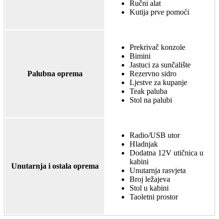
Ručni alat
Kutija prve pomoći
Prekrivač konzole
Bimini
Jastuci za sunčalište
Palubna oprema
Rezervno sidro
Ljestve za kupanje
Teak paluba
Stol na palubi
Radio/USB utor
Hladnjak
Dodatna 12V utičnica u
kabini
Unutarnja i ostala oprema
Unutarnja rasvjeta
Broj ležajeva
Stol u kabini
Taoletni prostor