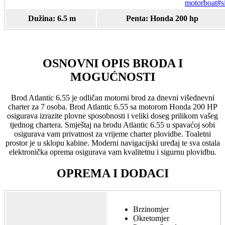
motorboat#s
Dužina: 6.5 m
Penta: Honda 200 hp
OSNOVNI OPIS BRODA I
MOGUĆNOSTI
Brod Atlantic 6.55 je odličan motorni brod za dnevni višednevni
charter za 7 osoba. Brod Atlantic 6.55 sa motorom Honda 200 HP
osigurava izrazite plovne sposobnosti i veliki doseg prilikom vašeg
tjednog chartera. Smještaj na brodu Atlantic 6.55 u spavaćoj sobi
osigurava vam privatnost za vrijeme charter plovidbe. Toaletni
prostor je u sklopu kabine. Moderni navigacijski uređaj te sva ostala
elektronička oprema osigurava vam kvalitetnu i sigurnu plovidbu.
OPREMA I DODACI
Brzinomjer
Okretomjer