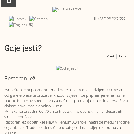
+385 98 320 055
Gdje jesti?
Print
Email
Restoran Jež
•Smješten je neposredno iznad hotela Dalmacija i udaljen 500 metara
od glavne plaže te pruža veliki izbor svježe ribe pripremljene na razne
načine te mesne specijalitete, a način pripremanja hrane ima izvorište u
dalmatinskoj tradicionalnoj kuhinji.
•Vinska karta sadrži 60-70 vrsta hrvatskih i slovenskih vina, desertnih
vina i pjenušaca.
Restoran Jež dobitnik je New Millenium Award-a, nagrade međunarodne
organizacije Trade Leader’s Club u kategoriji najboljeg restorana za
2007.g