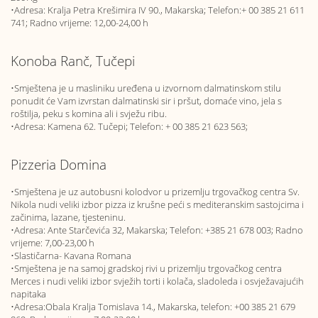
•Adresa: Kralja Petra Krešimira IV 90., Makarska; Telefon:+ 00 385 21 611
741; Radno vrijeme: 12,00-24,00 h
Konoba Ranč, Tučepi
•Smještena je u masliniku uređena u izvornom dalmatinskom stilu
ponudit će Vam izvrstan dalmatinski sir i pršut, domaće vino, jela s
roštilja, peku s komina ali i svježu ribu.
•Adresa: Kamena 62. Tučepi; Telefon: + 00 385 21 623 563;
Pizzeria Domina
•Smještena je uz autobusni kolodvor u prizemlju trgovačkog centra Sv.
Nikola nudi veliki izbor pizza iz krušne peći s mediteranskim sastojcima i
začinima, lazane, tjesteninu.
•Adresa: Ante Starčevića 32, Makarska; Telefon: +385 21 678 003; Radno
vrijeme: 7,00-23,00 h
•Slastičarna- Kavana Romana
•Smještena je na samoj gradskoj rivi u prizemlju trgovačkog centra
Merces i nudi veliki izbor svježih torti i kolača, sladoleda i osvježavajućih
napitaka
•Adresa:Obala Kralja Tomislava 14., Makarska, telefon: +00 385 21 679