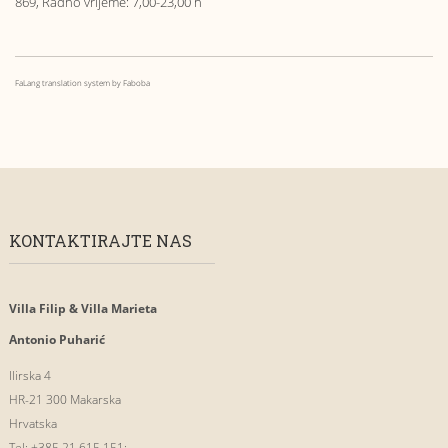
869, Radno vrijeme: 7,00-23,00 h
FaLang translation system by Faboba
KONTAKTIRAJTE NAS
Villa Filip & Villa Marieta
Antonio Puharić
Ilirska 4
HR-21 300 Makarska
Hrvatska
Tel: +385 21 615 151;