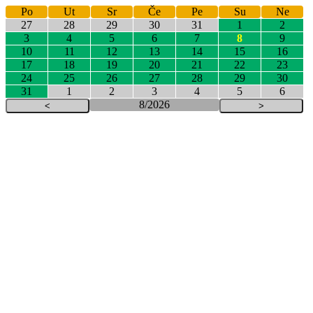
Po
Ut
Sr
Če
Pe
Su
Ne
27
28
29
30
31
1
2
3
4
5
6
7
8
9
10
11
12
13
14
15
16
17
18
19
20
21
22
23
24
25
26
27
28
29
30
31
1
2
3
4
5
6
8/2026
<
>