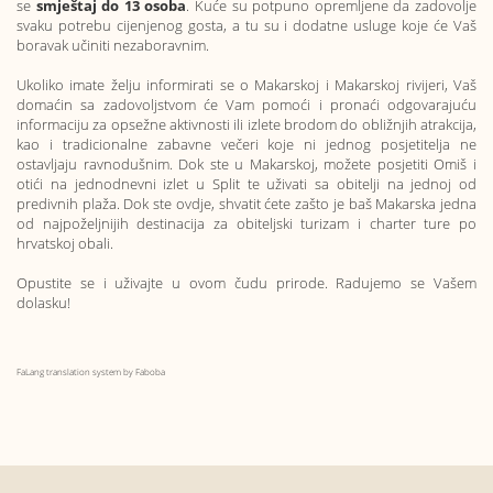
se
smještaj do 13 osoba
. Kuće su potpuno opremljene da zadovolje
svaku potrebu cijenjenog gosta, a tu su i dodatne usluge koje će Vaš
boravak učiniti nezaboravnim.
Ukoliko imate želju informirati se o Makarskoj i Makarskoj rivijeri, Vaš
domaćin sa zadovoljstvom će Vam pomoći i pronaći odgovarajuću
informaciju za opsežne aktivnosti ili izlete brodom do obližnjih atrakcija,
kao i tradicionalne zabavne večeri koje ni jednog posjetitelja ne
ostavljaju ravnodušnim. Dok ste u Makarskoj, možete posjetiti Omiš i
otići na jednodnevni izlet u Split te uživati sa obitelji na jednoj od
predivnih plaža. Dok ste ovdje, shvatit ćete zašto je baš Makarska jedna
od najpoželjnijih destinacija za obiteljski turizam i charter ture po
hrvatskoj obali.
Opustite se i uživajte u ovom čudu prirode. Radujemo se Vašem
dolasku!
FaLang translation system by Faboba