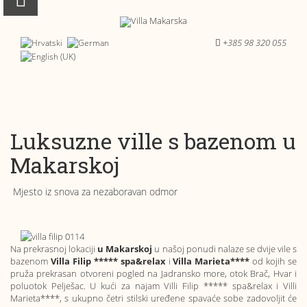
+385 98 320 055
Luksuzne ville s bazenom u
Makarskoj
Mjesto iz snova za nezaboravan odmor
Na prekrasnoj lokaciji
u Makarskoj
u našoj ponudi nalaze se dvije vile s
bazenom
Villa Filip ***** spa&relax
i
Villa Marieta****
od kojih se
pruža prekrasan otvoreni pogled na Jadransko more, otok Brač, Hvar i
poluotok Pelješac. U kući za najam Villi Filip ***** spa&relax i
Villi
Marieta
****, s ukupno četri stilski uređene spavaće sobe zadovoljit će